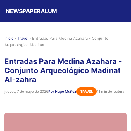
NEWSPAPERALUM
Inicio
›
Travel
›
Entradas Para Medina Azahara - Conjunto
Arqueológico Madinat...
Entradas Para Medina Azahara -
Conjunto Arqueológico Madinat
Al-zahra
jueves, 7 de mayo de 2026
Por Hugo Muñoz
11 min de lectura
TRAVEL