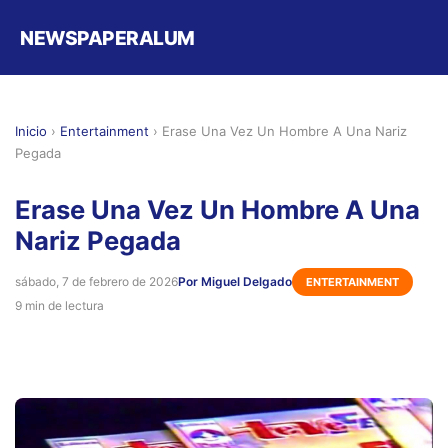
NEWSPAPERALUM
Inicio
›
Entertainment
›
Erase Una Vez Un Hombre A Una Nariz
Pegada
Erase Una Vez Un Hombre A Una
Nariz Pegada
sábado, 7 de febrero de 2026
Por Miguel Delgado
ENTERTAINMENT
9 min de lectura