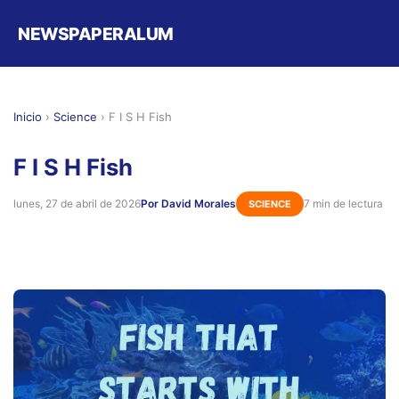
NEWSPAPERALUM
Inicio
›
Science
›
F I S H Fish
F I S H Fish
lunes, 27 de abril de 2026
Por David Morales
7 min de lectura
SCIENCE