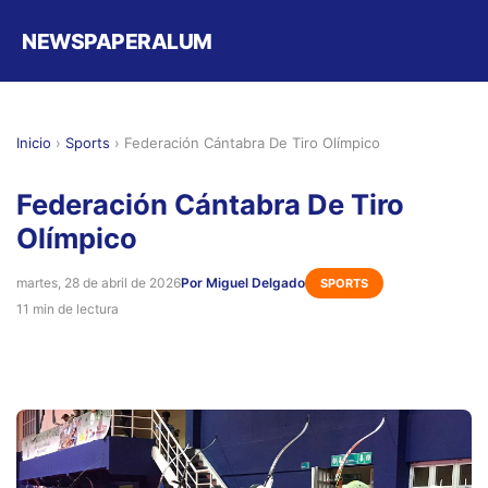
NEWSPAPERALUM
Inicio
›
Sports
›
Federación Cántabra De Tiro Olímpico
Federación Cántabra De Tiro
Olímpico
martes, 28 de abril de 2026
Por Miguel Delgado
SPORTS
11 min de lectura