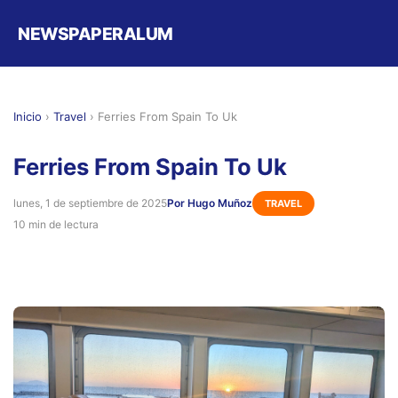
NEWSPAPERALUM
Inicio
›
Travel
›
Ferries From Spain To Uk
Ferries From Spain To Uk
lunes, 1 de septiembre de 2025
Por Hugo Muñoz
TRAVEL
10 min de lectura