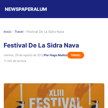
NEWSPAPERALUM
Inicio
›
Travel
›
Festival De La Sidra Nava
Festival De La Sidra Nava
viernes, 29 de agosto de 2025
Por Hugo Muñoz
TRAVEL
11 min de lectura