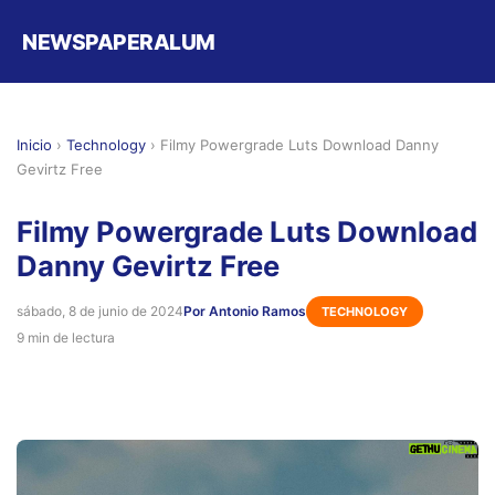
NEWSPAPERALUM
Inicio
›
Technology
›
Filmy Powergrade Luts Download Danny
Gevirtz Free
Filmy Powergrade Luts Download
Danny Gevirtz Free
sábado, 8 de junio de 2024
Por Antonio Ramos
TECHNOLOGY
9 min de lectura