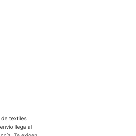
de textiles
nvío llega al
ancía. Te exigen