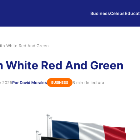
Business
Celebs
Educat
ith White Red And Green
h White Red And Green
e 2025
Por David Morales
8 min de lectura
BUSINESS