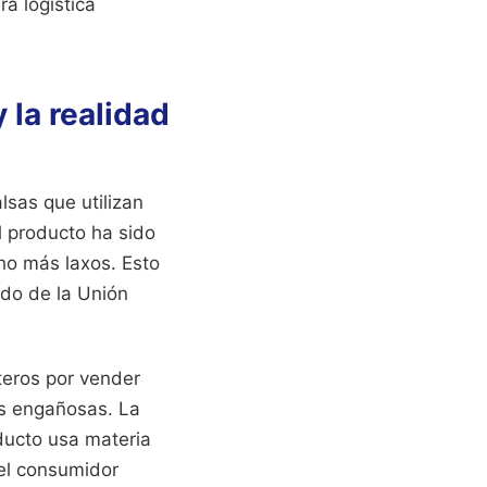
ra logística
 la realidad
lsas que utilizan
l producto ha sido
ho más laxos. Esto
ado de la Unión
teros por vender
as engañosas. La
oducto usa materia
del consumidor