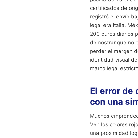
certificados de ori
registró el envío b
legal era Italia, Mé
200 euros diarios 
demostrar que no e
perder el margen d
identidad visual de
marco legal estrict
El error de
con una sim
Muchos emprendedor
Ven los colores ro
una proximidad logí