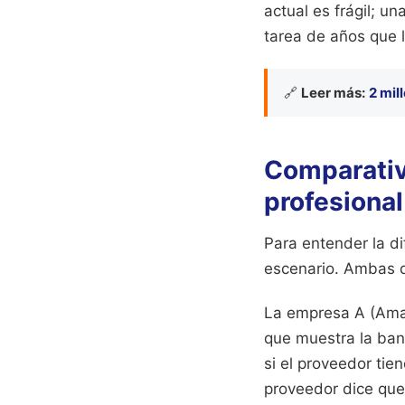
actual es frágil; u
tarea de años que 
🔗
Leer más:
2 mil
Comparativa
profesional
Para entender la d
escenario. Ambas qu
La empresa A (Amat
que muestra la band
si el proveedor tie
proveedor dice que