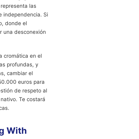
 representa las
de independencia. Si
o, donde el
rar una desconexión
a cromática en el
as profundas, y
as, cambiar el
50.000 euros para
stión de respeto al
 nativo. Te costará
cas.
g With