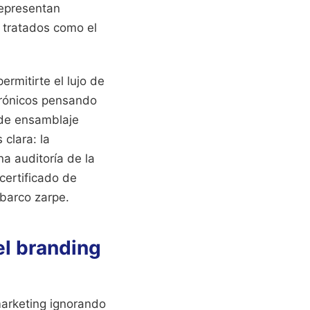
representan
o tratados como el
rmitirte el lujo de
trónicos pensando
 de ensamblaje
clara: la
a auditoría de la
certificado de
 barco zarpe.
el branding
marketing ignorando