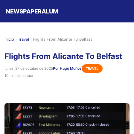
NEWSPAPERALUM
Inicio
›
Travel
›
Flights From Alicante To Belfast
Flights From Alicante To Belfast
lunes, 27 de octubre de 2025
Por Hugo Muñoz
TRAVEL
10 min de lectura