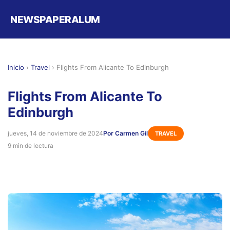
NEWSPAPERALUM
Inicio
›
Travel
›
Flights From Alicante To Edinburgh
Flights From Alicante To
Edinburgh
jueves, 14 de noviembre de 2024
Por Carmen Gil
TRAVEL
9 min de lectura