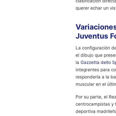
clasificación direc
querer echar un vi
Variaciones
Juventus F
La configuración de
el dibujo que prese
la
Gazzetta dello S
integrantes para co
respondería a la ba
muscular en el últi
Por su parte, el R
centrocampistas y t
deportiva madrileña