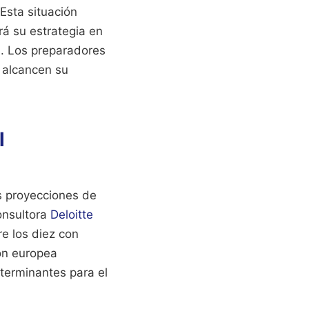
Esta situación
rá su estrategia en
l. Los preparadores
s alcancen su
l
as proyecciones de
onsultora
Deloitte
e los diez con
ión europea
eterminantes para el