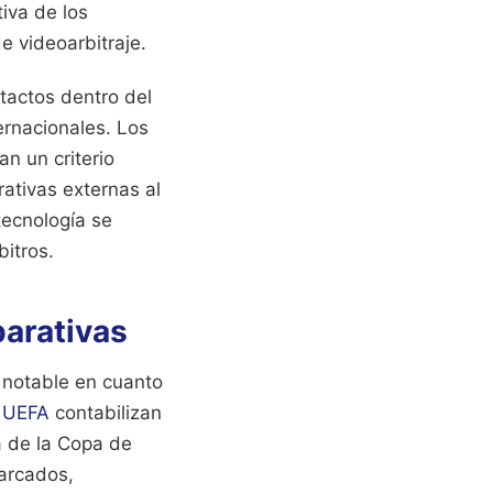
iva de los
e videoarbitraje.
tactos dentro del
ernacionales. Los
n un criterio
rativas externas al
tecnología se
bitros.
parativas
 notable en cuanto
a
UEFA
contabilizan
ia de la Copa de
marcados,