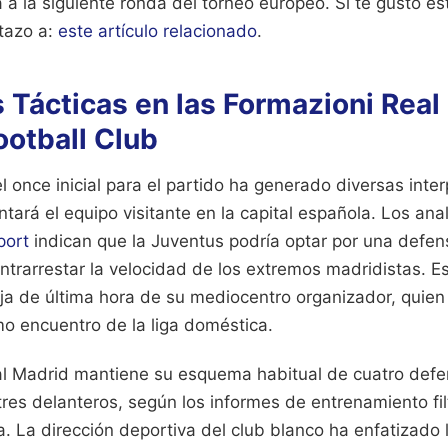
ta a la siguiente ronda del torneo europeo.
Si te gustó es
stazo a:
este artículo relacionado
.
 Tácticas en las Formazioni Real
ootball Club
l once inicial para el partido ha generado diversas inte
ntará el equipo visitante en la capital española. Los ana
port
indican que la Juventus podría optar por una defen
ntrarrestar la velocidad de los extremos madridistas. Es
ja de última hora de su mediocentro organizador, quien 
mo encuentro de la liga doméstica.
eal Madrid mantiene su esquema habitual de cuatro defe
res delanteros, según los informes de entrenamiento fil
. La dirección deportiva del club blanco ha enfatizado 