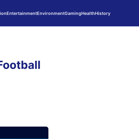
ion
Entertainment
Environment
Gaming
Health
History
Football