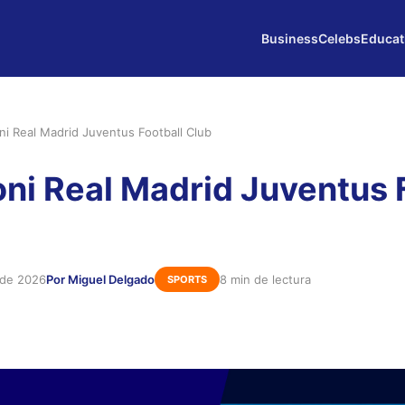
Business
Celebs
Educat
ni Real Madrid Juventus Football Club
ni Real Madrid Juventus 
 de 2026
Por Miguel Delgado
8 min de lectura
SPORTS