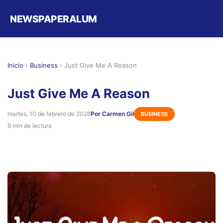
NEWSPAPERALUM
Inicio
›
Business
›
Just Give Me A Reason
Just Give Me A Reason
martes, 10 de febrero de 2026
Por Carmen Gil
BUSINESS
9 min de lectura