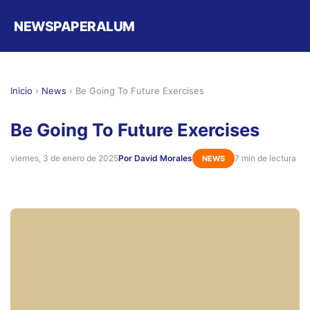
NEWSPAPERALUM
Inicio
›
News
›
Be Going To Future Exercises
Be Going To Future Exercises
viernes, 3 de enero de 2025
Por David Morales
7 min de lectura
NEWS