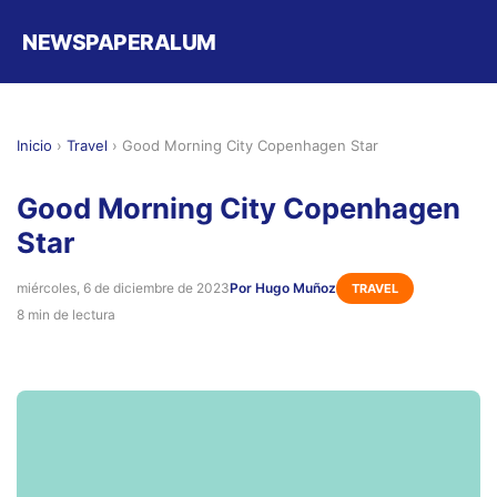
NEWSPAPERALUM
Inicio
›
Travel
›
Good Morning City Copenhagen Star
Good Morning City Copenhagen
Star
miércoles, 6 de diciembre de 2023
Por Hugo Muñoz
TRAVEL
8 min de lectura