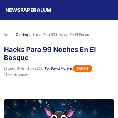
NEWSPAPERALUM
Inicio
›
Gaming
›
Hacks Para 99 Noches En El Bosque
Hacks Para 99 Noches En El
Bosque
sábado, 20 de julio de 2024
Por David Morales
GAMING
11 min de lectura