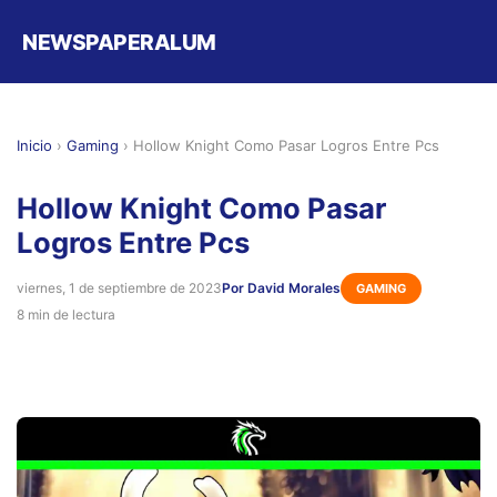
NEWSPAPERALUM
Inicio
›
Gaming
›
Hollow Knight Como Pasar Logros Entre Pcs
Hollow Knight Como Pasar
Logros Entre Pcs
viernes, 1 de septiembre de 2023
Por David Morales
GAMING
8 min de lectura