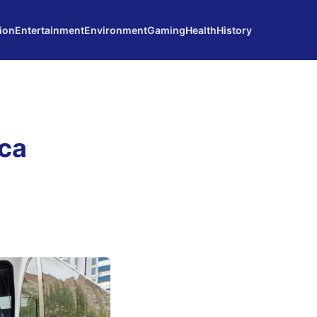
ion
Entertainment
Environment
Gaming
Health
History
rca