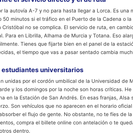
r la autovía A-7 y no para hasta llegar a Lorca. Es una ma
50 minutos si el tráfico en el Puerto de la Cadena o la
n Cristóbal no se complica. El servicio de ruta, en cambi
al. Para en Librilla, Alhama de Murcia y Totana. Eso alar
cilmente. Tienes que fijarte bien en el panel de la esta
ecidas, el tiempo que vas a pasar sentado cambia much
s estudiantes universitarios
n unidas por el cordón umbilical de la Universidad de 
tarde y los domingos por la noche son horas críticas. He
ena en la Estación de San Andrés. En esas franjas, Alsa 
zo. Son vehículos que no aparecen en el horario oficia
absorber el flujo de gente. No obstante, no te fíes de la
entos, compra el billete online con antelación o te que
otros dentro.