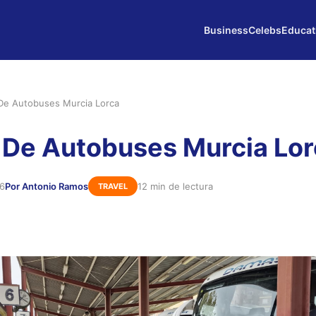
Business
Celebs
Educat
De Autobuses Murcia Lorca
 De Autobuses Murcia Lo
26
Por Antonio Ramos
12 min de lectura
TRAVEL