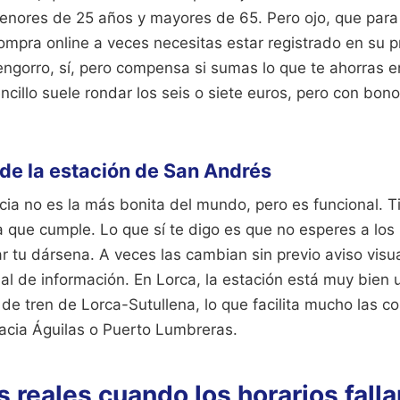
nores de 25 años y mayores de 65. Pero ojo, que para 
ompra online a veces necesitas estar registrado en su 
 engorro, sí, pero compensa si sumas lo que te ahorras e
encillo suele rondar los seis o siete euros, pero con bon
de la estación de San Andrés
ia no es la más bonita del mundo, pero es funcional. T
 que cumple. Lo que sí te digo es que no esperes a los 
 tu dársena. A veces las cambian sin previo aviso visua
al de información. En Lorca, la estación está muy bien u
 de tren de Lorca-Sutullena, lo que facilita mucho las co
acia Águilas o Puerto Lumbreras.
s reales cuando los horarios falla