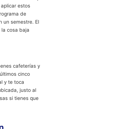
aplicar estos
programa de
n un semestre. El
o la cosa baja
ienes cafeterías y
últimos cinco
l y te toca
bicada, justo al
sas si tienes que
n