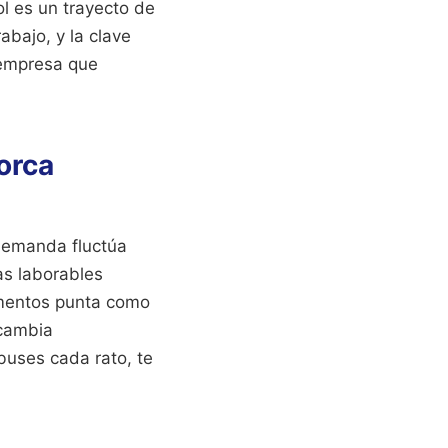
ol es un trayecto de
abajo, y la clave
a empresa que
orca
demanda fluctúa
as laborables
omentos punta como
 cambia
buses cada rato, te