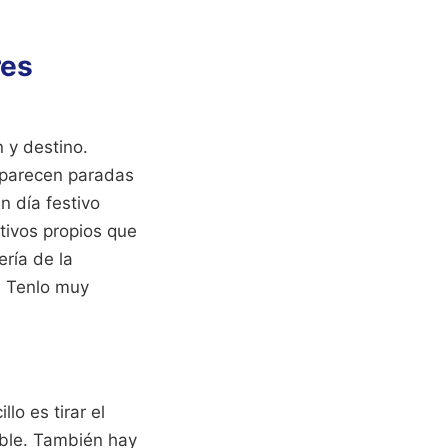
res
n y destino.
aparecen paradas
n día festivo
tivos propios que
ría de la
. Tenlo muy
lo es tirar el
able. También hay