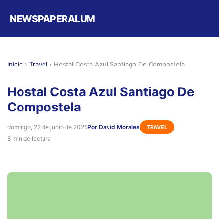
NEWSPAPERALUM
Inicio
›
Travel
›
Hostal Costa Azul Santiago De Compostela
Hostal Costa Azul Santiago De
Compostela
domingo, 22 de junio de 2025
Por David Morales
TRAVEL
8 min de lectura