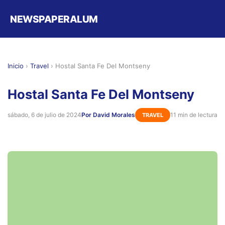
NEWSPAPERALUM
Inicio
›
Travel
›
Hostal Santa Fe Del Montseny
Hostal Santa Fe Del Montseny
sábado, 6 de julio de 2024
Por David Morales
11 min de lectura
TRAVEL