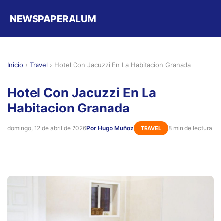
NEWSPAPERALUM
Inicio
›
Travel
›
Hotel Con Jacuzzi En La Habitacion Granada
Hotel Con Jacuzzi En La
Habitacion Granada
domingo, 12 de abril de 2026
Por Hugo Muñoz
8 min de lectura
TRAVEL