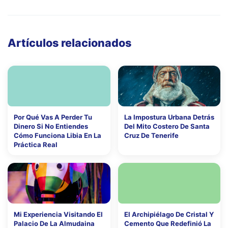
Artículos relacionados
Por Qué Vas A Perder Tu
La Impostura Urbana Detrás
Dinero Si No Entiendes
Del Mito Costero De Santa
Cómo Funciona Libia En La
Cruz De Tenerife
Práctica Real
Mi Experiencia Visitando El
El Archipiélago De Cristal Y
Palacio De La Almudaina
Cemento Que Redefinió La