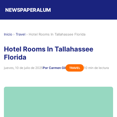
NEWSPAPERALUM
Inicio
›
Travel
›
Hotel Rooms In Tallahassee Florida
Hotel Rooms In Tallahassee
Florida
jueves, 10 de julio de 2025
Por Carmen Gil
10 min de lectura
TRAVEL