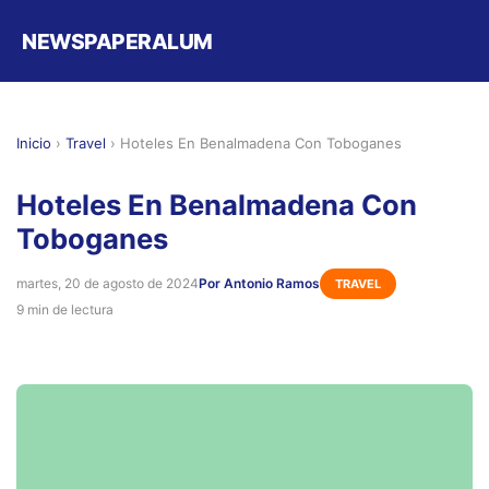
NEWSPAPERALUM
Inicio
›
Travel
›
Hoteles En Benalmadena Con Toboganes
Hoteles En Benalmadena Con
Toboganes
martes, 20 de agosto de 2024
Por Antonio Ramos
TRAVEL
9 min de lectura