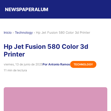
NEWSPAPERALUM
Inicio
›
Technology
›
Hp Jet Fusion 580 Color 3d Printer
Hp Jet Fusion 580 Color 3d
Printer
viernes, 13 de junio de 2025
Por Antonio Ramos
TECHNOLOGY
11 min de lectura