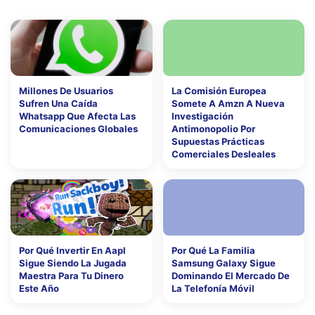
Millones De Usuarios
La Comisión Europea
Sufren Una Caída
Somete A Amzn A Nueva
Whatsapp Que Afecta Las
Investigación
Comunicaciones Globales
Antimonopolio Por
Supuestas Prácticas
Comerciales Desleales
Por Qué Invertir En Aapl
Por Qué La Familia
Sigue Siendo La Jugada
Samsung Galaxy Sigue
Maestra Para Tu Dinero
Dominando El Mercado De
Este Año
La Telefonía Móvil