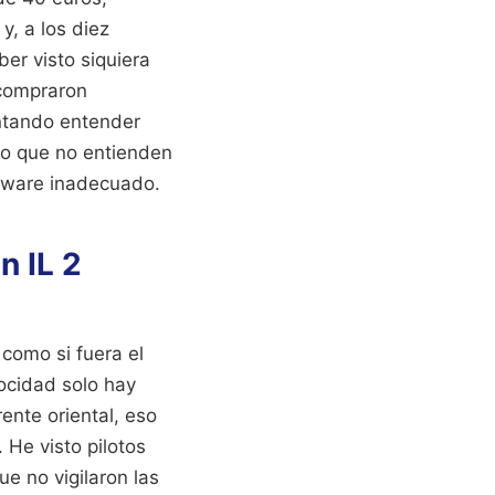
y, a los diez
er visto siquiera
 compraron
ntando entender
Lo que no entienden
rdware inadecuado.
n IL 2
 como si fuera el
ocidad solo hay
ente oriental, eso
 He visto pilotos
e no vigilaron las