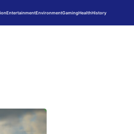
ion
Entertainment
Environment
Gaming
Health
History