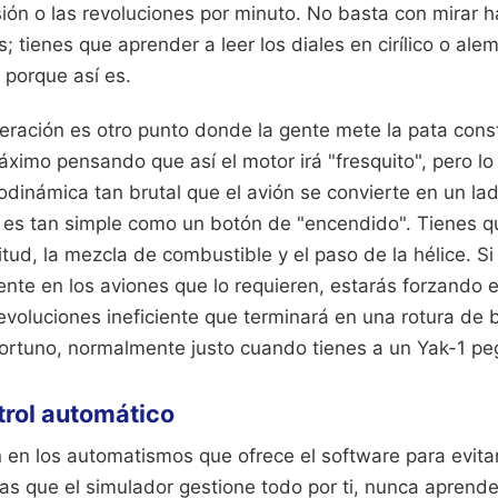
ión o las revoluciones por minuto. No basta con mirar h
tienes que aprender a leer los diales en cirílico o ale
 porque así es.
igeración es otro punto donde la gente mete la pata co
áximo pensando que así el motor irá "fresquito", pero l
odinámica tan brutal que el avión se convierte en un ladr
o es tan simple como un botón de "encendido". Tienes q
titud, la mezcla de combustible y el paso de la hélice. Si
te en los aviones que lo requieren, estarás forzando e
voluciones ineficiente que terminará en una rotura de b
tuno, normalmente justo cuando tienes a un Yak-1 peg
ntrol automático
en los automatismos que ofrece el software para evitars
as que el simulador gestione todo por ti, nunca aprende