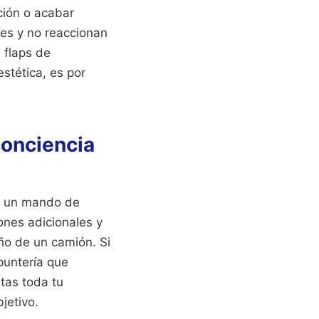
ción o acabar
es y no reaccionan
 flaps de
estética, es por
conciencia
 o un mando de
ones adicionales y
ño de un camión. Si
puntería que
stas toda tu
jetivo.