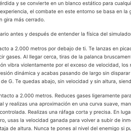
pérdida y se convierte en un blanco estático para cualq
i experiencia, el combate en este entorno se basa en la 
n gira más cerrado.
rio antes y después de entender la física del simulador
acto a 2.000 metros por debajo de ti. Te lanzas en pica
cir gases. Al llegar cerca, tiras de la palanca bruscamen
vión vibra violentamente por el exceso de velocidad, lo
resión dinámica y acabas pasando de largo sin disparar
 de G. Te quedas abajo, sin velocidad y sin altura, siend
ontacto a 2.000 metros. Reduces gases ligeramente par
ral y realizas una aproximación en una curva suave, ma
controlada. Realizas una ráfaga corta y precisa. En luga
ro, usas la velocidad ganada para volver a subir de inm
aja de altura. Nunca te pones al nivel del enemigo si pu