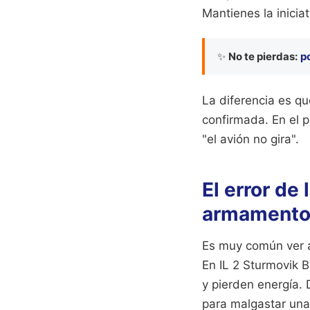
Mantienes la iniciat
✨
No te pierdas:
p
La diferencia es qu
confirmada. En el p
"el avión no gira".
El error de 
armament
Es muy común ver a
En IL 2 Sturmovik Ba
y pierden energía. 
para malgastar una