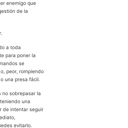
uier enemigo que
gestión de la
.
do a toda
te para poner la
s mandos se
 o, peor, rompiendo
o una presa fácil.
a no sobrepasar la
nteniendo una
r de intentar seguir
ediato,
edes evitarlo.