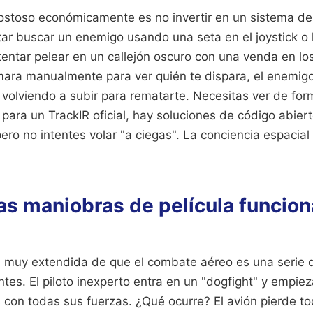
costoso económicamente es no invertir en un sistema d
ar buscar un enemigo usando una seta en el joystick o l
tentar pelear en un callejón oscuro con una venda en lo
mara manualmente para ver quién te dispara, el enemig
volviendo a subir para rematarte. Necesitas ver de form
para un TrackIR oficial, hay soluciones de código abier
o no intentes volar "a ciegas". La conciencia espacial
as maniobras de película funcion
 muy extendida de que el combate aéreo es una serie d
tes. El piloto inexperto entra en un "dogfight" y empieza
 con todas sus fuerzas. ¿Qué ocurre? El avión pierde t