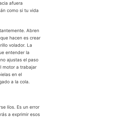
acia afuera
mán como si tu vida
nstantemente. Abren
o que hacen es crear
illo volador. La
ue entender la
 no ajustas el paso
l motor a trabajar
ielas en el
ado a la cola.
e líos. Es un error
rás a exprimir esos