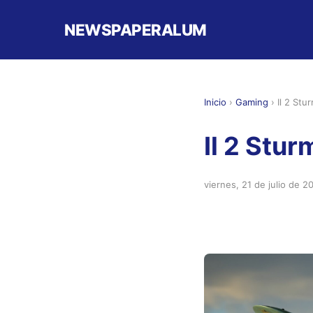
NEWSPAPERALUM
Inicio
›
Gaming
›
Il 2 Stu
Il 2 Stur
viernes, 21 de julio de 2