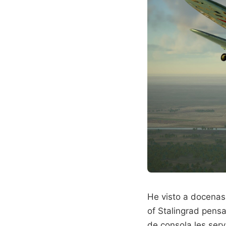
He visto a docenas 
of Stalingrad pens
de consola les serv