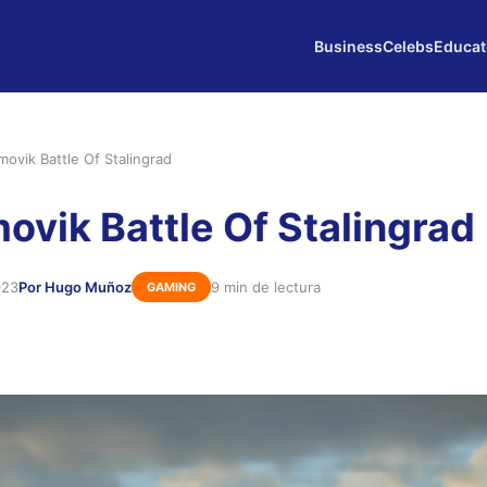
Business
Celebs
Educat
rmovik Battle Of Stalingrad
movik Battle Of Stalingrad
023
Por Hugo Muñoz
9 min de lectura
GAMING