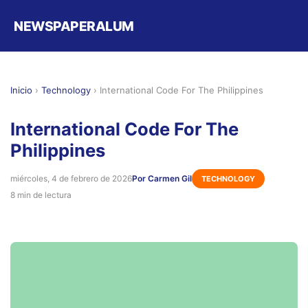
NEWSPAPERALUM
Inicio
›
Technology
›
International Code For The Philippines
International Code For The
Philippines
miércoles, 4 de febrero de 2026
Por Carmen Gil
TECHNOLOGY
8 min de lectura