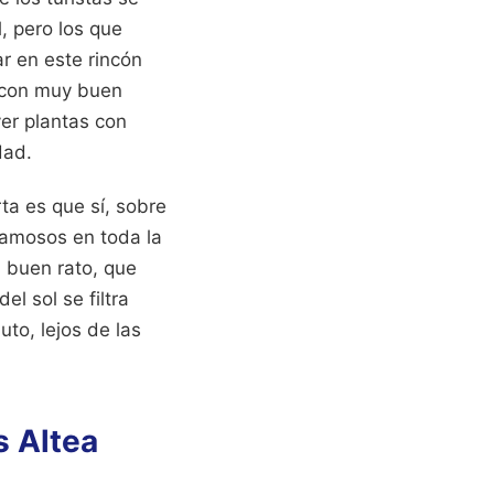
, pero los que
r en este rincón
o con muy buen
ver plantas con
dad.
ta es que sí, sobre
famosos en toda la
n buen rato, que
l sol se filtra
uto, lejos de las
s Altea