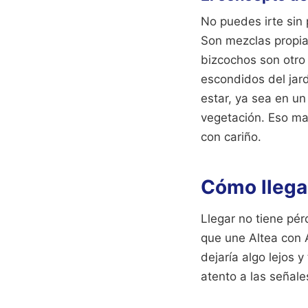
No puedes irte sin 
Son mezclas propia
bizcochos son otro 
escondidos del jard
estar, ya sea en u
vegetación. Eso mar
con cariño.
Cómo llegar
Llegar no tiene pé
que une Altea con A
dejaría algo lejos
atento a las señal