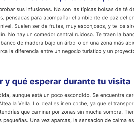
probar sus infusiones. No son las típicas bolsas de té
s, pensadas para acompañar el ambiente de paz del en
nivel. Suelen ser de frutas, muy esponjosos, y te los si
ín. No hay un comedor central ruidoso. Te traen la band
n banco de madera bajo un árbol o en una zona más abie
ca la diferencia entre un negocio turístico y un proyec
 y qué esperar durante tu visita
rdida, aunque está un poco escondido. Se encuentra cerc
ltea la Vella. Lo ideal es ir en coche, ya que el transpor
 y tendrías que caminar por zonas sin mucha sombra. Tie
es pequeñas. Una vez aparcas, la sensación de calma es