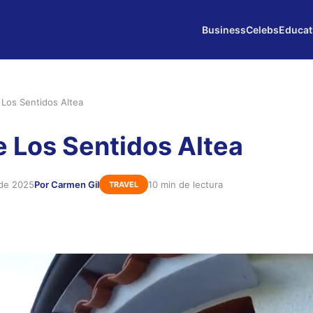
Business
Celebs
Educat
 Los Sentidos Altea
e Los Sentidos Altea
 de 2025
Por Carmen Gil
10 min de lectura
TRAVEL