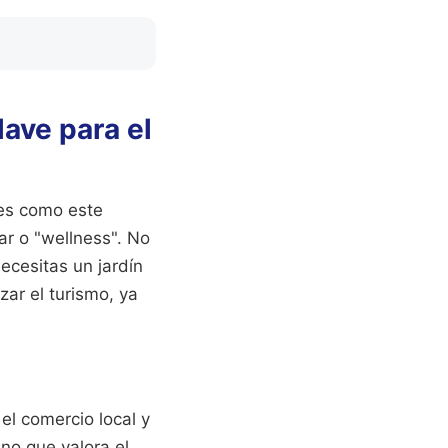
lave para el
res como este
ar o "wellness". No
ecesitas un jardín
ar el turismo, ya
el comercio local y
ino que valora el