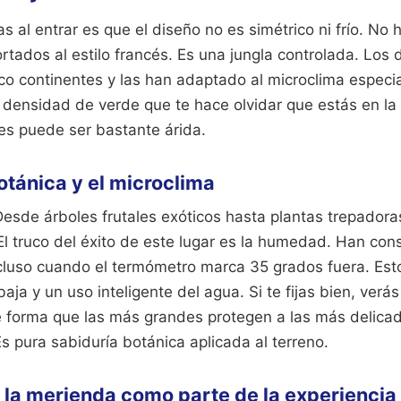
s al entrar es que el diseño no es simétrico ni frío. No 
tados al estilo francés. Es una jungla controlada. Los
co continentes y las han adaptado al microclima especia
 densidad de verde que te hace olvidar que estás en la
ces puede ser bastante árida.
otánica y el microclima
Desde árboles frutales exóticos hasta plantas trepador
El truco del éxito de este lugar es la humedad. Han con
cluso cuando el termómetro marca 35 grados fuera. Esto
ja y un uso inteligente del agua. Si te fijas bien, verás
 forma que las más grandes protegen a las más delicada
s pura sabiduría botánica aplicada al terreno.
 la merienda como parte de la experiencia