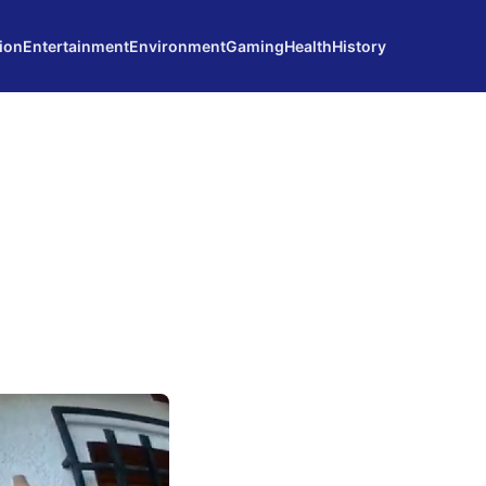
ion
Entertainment
Environment
Gaming
Health
History