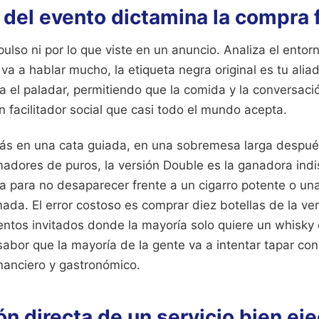
 del evento dictamina la compra f
lso ni por lo que viste en un anuncio. Analiza el entor
a a hablar mucho, la etiqueta negra original es tu aliad
a el paladar, permitiendo que la comida y la conversaci
n facilitador social que casi todo el mundo acepta.
tás en una cata guiada, en una sobremesa larga despu
adores de puros, la versión Double es la ganadora indis
ia para no desaparecer frente a un cigarro potente o un
da. El error costoso es comprar diez botellas de la ver
ntos invitados donde la mayoría solo quiere un whisky 
abor que la mayoría de la gente va a intentar tapar con 
nanciero y gastronómico.
n directa de un servicio bien ej