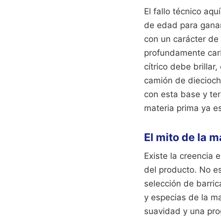
El fallo técnico aq
de edad para ganar 
con un carácter d
profundamente carb
cítrico debe brilla
camión de dieciocho
con esta base y ter
materia prima ya e
El mito de la m
Existe la creencia 
del producto. No e
selección de barric
y especias de la m
suavidad y una prog