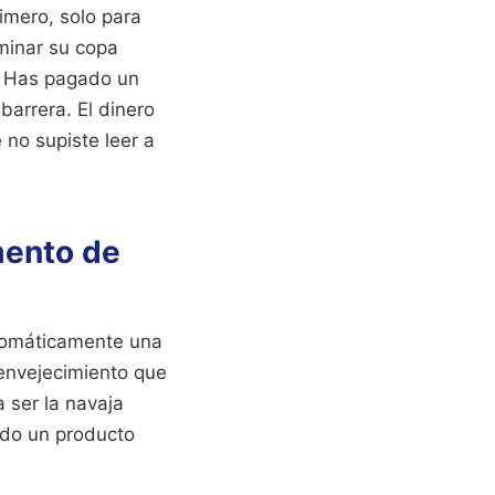
imero, solo para
minar su copa
o. Has pagado un
barrera. El dinero
no supiste leer a
mento de
tomáticamente una
 envejecimiento que
a ser la navaja
ndo un producto