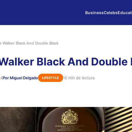
Business
Celebs
Educat
e Walker Black And Double Black
Walker Black And Double 
24
Por Miguel Delgado
10 min de lectura
LIFESTYLE