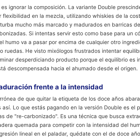
uí es ignorar la composición. La variante Double prescind
flexibilidad en la mezcla, utilizando whiskies de la cos
e turba mucho más marcado y madurados en barricas de
onizadas. Si intentas servir esto como base para un cóc
r, el humo va a pasar por encima de cualquier otro ingre
 ruedas. He visto mixólogos frustrados intentar equilib
minar desperdiciando producto porque el equilibrio es im
stá descompensada hacia el ahumado desde el origen.
aduración frente a la intensidad
errónea de que quitar la etiqueta de los doce años abara
s así. Lo que estás pagando en la versión Double es el 
as de "re-carbonizado". Es una técnica que busca extrae
adera quemada para competir con la intensidad del hum
resión lineal en el paladar, quédate con el de doce añ