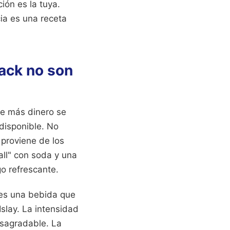
ión es la tuya.
ia es una receta
ack no son
de más dinero se
 disponible. No
 proviene de los
all" con soda y una
go refrescante.
o es una bebida que
slay. La intensidad
esagradable. La