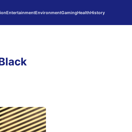
ion
Entertainment
Environment
Gaming
Health
History
Black