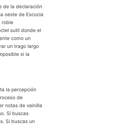
e de la declaración
ta oeste de Escocia
 roble
tel sutil donde el
diente como un
rar un trago largo
posible si la
ta la percepción
proceso de
r notas de vainilla
o. Si buscas
os. Si buscas un