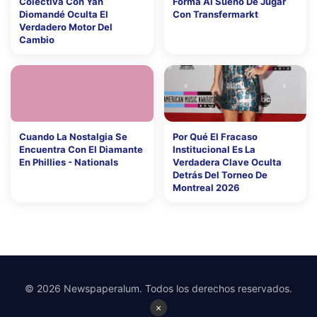
Colectiva Con Yan
Forma Al Sueño De Jugar
Diomandé Oculta El
Con Transfermarkt
Verdadero Motor Del
Cambio
Cuando La Nostalgia Se
Por Qué El Fracaso
Encuentra Con El Diamante
Institucional Es La
En Phillies - Nationals
Verdadera Clave Oculta
Detrás Del Torneo De
Montreal 2026
© 2026 Newspaperalum. Todos los derechos reservados.
×