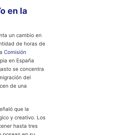
o en la
enta un cambio en
antidad de horas de
la
Comisión
opia en España
 gasto se concentra
migración del
ecen de una
eñaló que la
ico y creativo. Los
ener hasta tres
o posean en su