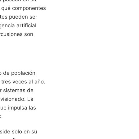
car qué componentes
tes pueden ser
encia artificial
ercusiones son
o de población
tres veces al año.
ar sistemas de
visionado. La
que impulsa las
s.
side solo en su