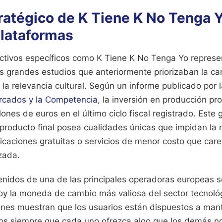
tratégico de K Tiene K No Tenga Y
plataformas
activos específicos como K Tiene K No Tenga Yo repres
os grandes estudios que anteriormente priorizaban la c
la relevancia cultural. Según un informe publicado por 
rcados y la Competencia
, la inversión en producción pr
lones de euros en el último ciclo fiscal registrado. Este
producto final posea cualidades únicas que impidan la 
licaciones gratuitas o servicios de menor costo que car
zada.
tenidos de una de las principales operadoras europeas s
oy la moneda de cambio más valiosa del sector tecnológ
ones muestran que los usuarios están dispuestos a mant
eos siempre que cada uno ofrezca algo que los demás n