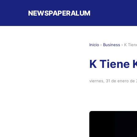
NEWSPAPERALUM
Inicio
›
Business
›
K Tien
K Tiene 
viernes, 31 de enero de