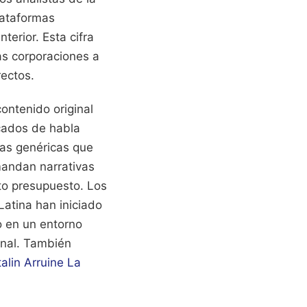
lataformas
erior. Esta cifra
as corporaciones a
rectos.
ontenido original
rcados de habla
tas genéricas que
mandan narrativas
to presupuesto. Los
Latina han iniciado
o en un entorno
inal.
También
lin Arruine La