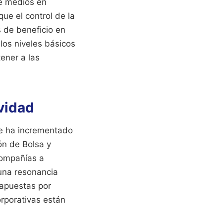
de medios en
ue el control de la
s de beneficio en
 los niveles básicos
ener a las
ividad
 se ha incrementado
ón de Bolsa y
compañías a
 una resonancia
 apuestas por
rporativas están