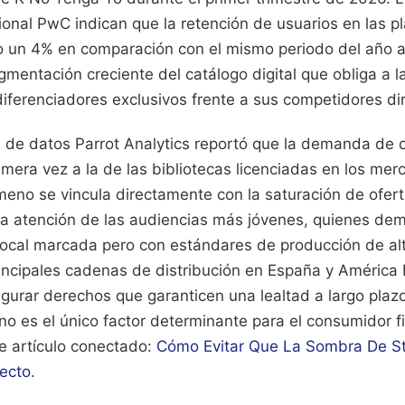
ional PwC indican que la retención de usuarios en las p
o un 4% en comparación con el mismo periodo del año ant
mentación creciente del catálogo digital que obliga a l
iferenciadores exclusivos frente a sus competidores di
s de datos Parrot Analytics reportó que la demanda de c
mera vez a la de las bibliotecas licenciadas en los me
meno se vincula directamente con la saturación de ofer
 la atención de las audiencias más jóvenes, quienes de
local marcada pero con estándares de producción de al
rincipales cadenas de distribución en España y América 
egurar derechos que garanticen una lealtad a largo plaz
no es el único factor determinante para el consumidor f
te artículo conectado:
Cómo Evitar Que La Sombra De Sta
ecto
.