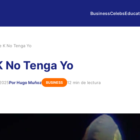
Business
Celebs
Educat
e K No Tenga Yo
K No Tenga Yo
 2025
Por Hugo Muñoz
12 min de lectura
BUSINESS