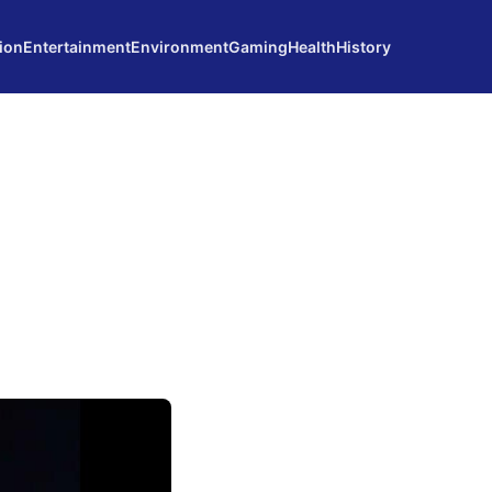
ion
Entertainment
Environment
Gaming
Health
History