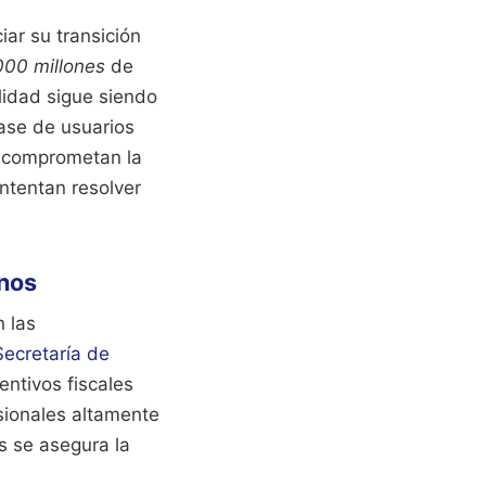
ar su transición
000 millones
de
ilidad sigue siendo
base de usuarios
o comprometan la
ntentan resolver
anos
n las
Secretaría de
entivos fiscales
esionales altamente
as se asegura la