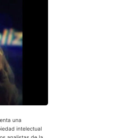
renta una
piedad intelectual
s analistas de la