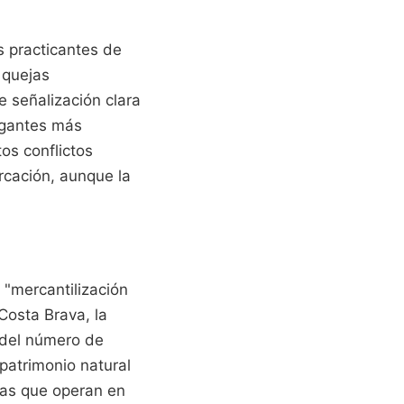
s practicantes de
 quejas
e señalización clara
egantes más
os conflictos
rcación, aunque la
 "mercantilización
Costa Brava, la
a del número de
 patrimonio natural
vas que operan en