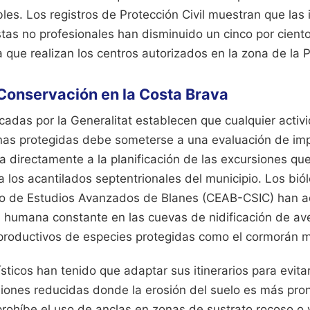
bles. Los registros de Protección Civil muestran que las
tas no profesionales han disminuido un cinco por ciento
 que realizan los centros autorizados en la zona de la P
Conservación en la Costa Brava
rcadas por la Generalitat establecen que cualquier acti
nas protegidas debe someterse a una evaluación de imp
ta directamente a la planificación de las excursiones qu
 los acantilados septentrionales del municipio. Los bió
ro de Estudios Avanzados de Blanes (CEAB-CSIC) han a
ia humana constante en las cuevas de nidificación de a
 reproductivos de especies protegidas como el cormorán
sticos han tenido que adaptar sus itinerarios para evit
iones reducidas donde la erosión del suelo es más pro
prohíbe el uso de anclas en zonas de sustrato rocoso o 