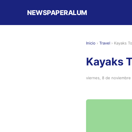
NEWSPAPERALUM
Inicio
›
Travel
›
Kayaks To
Kayaks T
viernes, 8 de noviembre