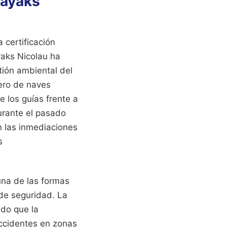
Kayaks
 certificación
aks Nicolau ha
tión ambiental del
mero de naves
 los guías frente a
urante el pasado
n las inmediaciones
s
una de las formas
 de seguridad. La
ado que la
accidentes en zonas