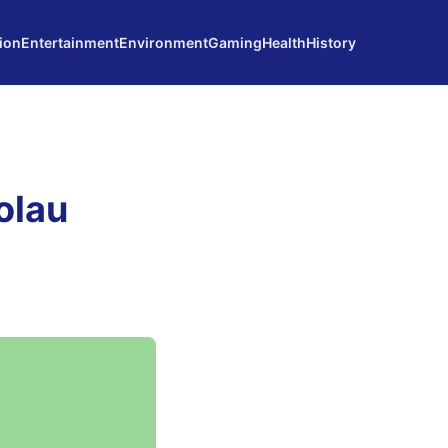
ion
Entertainment
Environment
Gaming
Health
History
olau