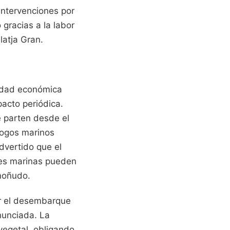
 intervenciones por
 gracias a la labor
latja Gran.
vidad económica
acto periódica.
e parten desde el
logos marinos
dvertido que el
ves marinas pueden
 moñudo.
ar el desembarque
nunciada. La
vegetal, obligando