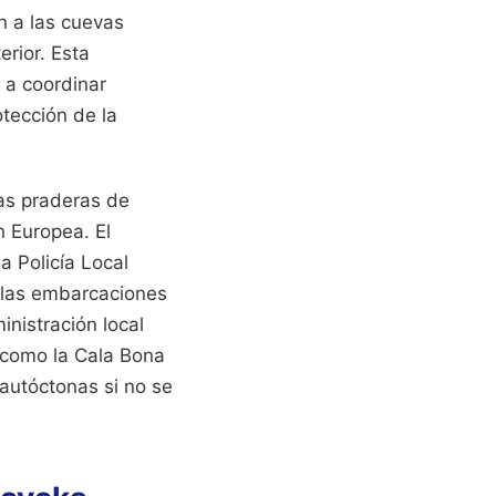
n a las cuevas
erior. Esta
 a coordinar
otección de la
as praderas de
n Europea. El
a Policía Local
e las embarcaciones
inistración local
 como la Cala Bona
 autóctonas si no se