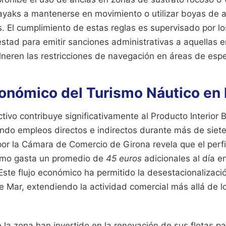
kayaks a mantenerse en movimiento o utilizar boyas de 
s. El cumplimiento de estas reglas es supervisado por lo
estad para emitir sanciones administrativas a aquellas 
lneren las restricciones de navegación en áreas de espec
onómico del Turismo Náutico en 
activo contribuye significativamente al Producto Interior
ando empleos directos e indirectos durante más de siet
or la Cámara de Comercio de Girona revela que el perfil
ismo gasta un promedio de
45 euros
adicionales al día e
 Este flujo económico ha permitido la desestacionalizació
e Mar, extendiendo la actividad comercial más allá de 
la zona han invertido en la renovación de sus flotas par