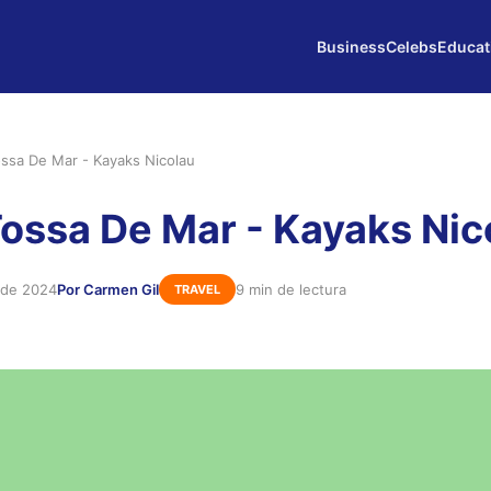
Business
Celebs
Educat
ssa De Mar - Kayaks Nicolau
ossa De Mar - Kayaks Nic
 de 2024
Por Carmen Gil
9 min de lectura
TRAVEL