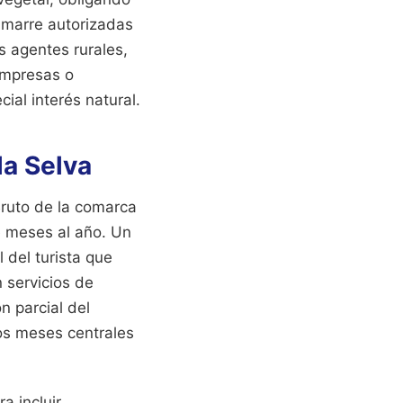
amarre autorizadas
s agentes rurales,
empresas o
ial interés natural.
la Selva
 Bruto de la comarca
e meses al año. Un
 del turista que
n servicios de
n parcial del
los meses centrales
a incluir