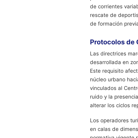
de corrientes varia
rescate de deportis
de formación previa
Protocolos de 
Las directrices ma
desarrollada en zo
Este requisito afec
núcleo urbano hacia
vinculados al Cent
ruido y la presenc
alterar los ciclos
Los operadores turí
en calas de dimens
normativa vigente 