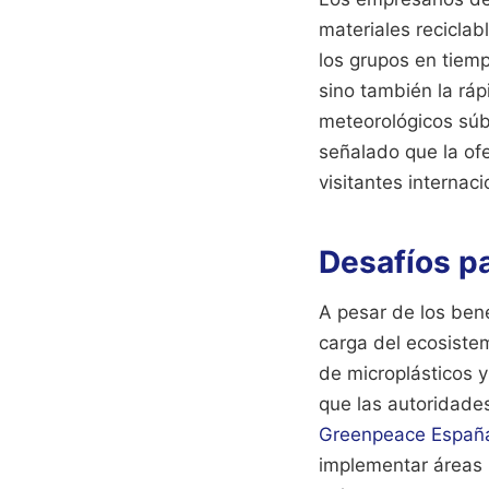
materiales recicla
los grupos en tiempo
sino también la rá
meteorológicos súb
señalado que la ofe
visitantes internac
Desafíos pa
A pesar de los bene
carga del ecosiste
de microplásticos 
que las autoridade
Greenpeace Españ
implementar áreas 