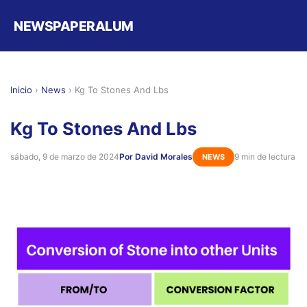
NEWSPAPERALUM
Inicio
›
News
›
Kg To Stones And Lbs
Kg To Stones And Lbs
sábado, 9 de marzo de 2024
Por David Morales
9 min de lectura
NEWS