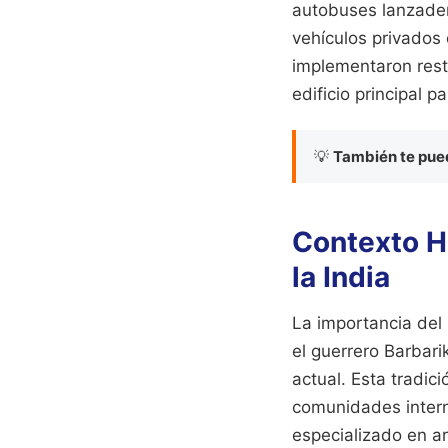
autobuses lanzader
vehículos privados 
implementaron rest
edificio principal p
💡
También te pued
Contexto Hi
la India
La importancia del
el guerrero Barbari
actual. Esta tradic
comunidades interna
especializado en arq