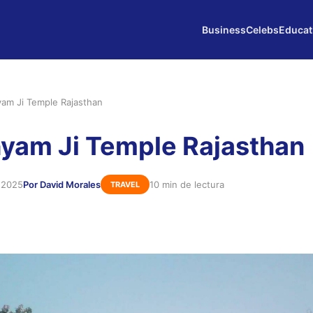
Business
Celebs
Educat
am Ji Temple Rajasthan
yam Ji Temple Rajasthan
e 2025
Por David Morales
10 min de lectura
TRAVEL