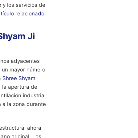
 y los servicios de
rtículo relacionado
.
 Shyam Ji
rrenos adyacentes
ue un mayor número
a
Shree Shyam
 la apertura de
tilación industrial
n a la zona durante
 estructural ahora
ano original. Los