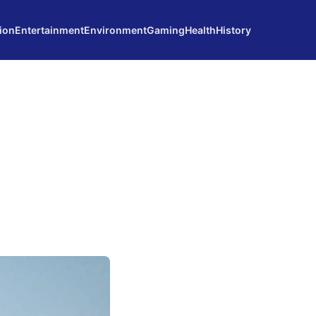
ion
Entertainment
Environment
Gaming
Health
History