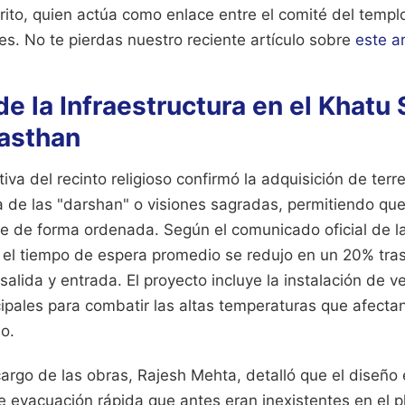
rito, quien actúa como enlace entre el comité del templo
les.
No te pierdas nuestro reciente artículo sobre
este a
e la Infraestructura en el Khatu
asthan
tiva del recinto religioso confirmó la adquisición de te
ea de las "darshan" o visiones sagradas, permitiendo q
te de forma ordenada. Según el comunicado oficial de l
, el tiempo de espera promedio se redujo en un 20% tras
alida y entrada. El proyecto incluye la instalación de ven
ncipales para combatir las altas temperaturas que afecta
o.
a cargo de las obras, Rajesh Mehta, detalló que el diseño
evacuación rápida que antes eran inexistentes en el pl