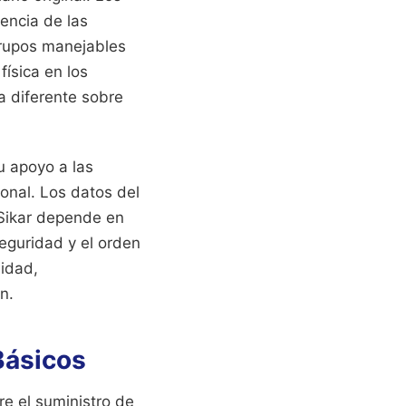
encia de las
grupos manejables
ísica en los
a diferente sobre
u apoyo a las
onal. Los datos del
 Sikar depende en
seguridad y el orden
lidad,
n.
Básicos
re el suministro de