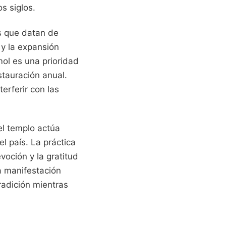
s siglos.
s que datan de
 y la expansión
mol es una prioridad
stauración anual.
rferir con las
el templo actúa
l país. La práctica
oción y la gratitud
ta manifestación
radición mientras