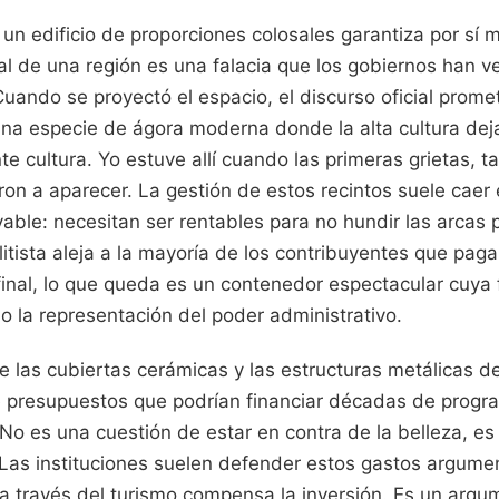
 un edificio de proporciones colosales garantiza por sí
ral de una región es una falacia que los gobiernos han v
ando se proyectó el espacio, el discurso oficial prome
una especie de ágora moderna donde la alta cultura deja
e cultura. Yo estuve allí cuando las primeras grietas, t
on a aparecer. La gestión de estos recintos suele caer
vable: necesitan ser rentables para no hundir las arcas 
litista aleja a la mayoría de los contribuyentes que pag
inal, lo que queda es un contenedor espectacular cuya f
ino la representación del poder administrativo.
 las cubiertas cerámicas y las estructuras metálicas de
 presupuestos que podrían financiar décadas de progr
. No es una cuestión de estar en contra de la belleza, e
. Las instituciones suelen defender estos gastos argume
a través del turismo compensa la inversión. Es un argu