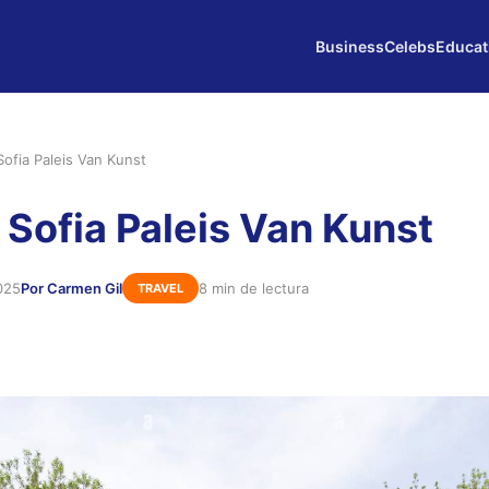
Business
Celebs
Educat
Sofia Paleis Van Kunst
 Sofia Paleis Van Kunst
025
Por Carmen Gil
8 min de lectura
TRAVEL