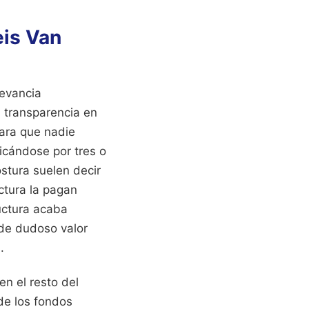
eis Van
levancia
a transparencia en
ara que nadie
icándose por tres o
ostura suelen decir
actura la pagan
ructura acaba
de dudoso valor
.
en el resto del
de los fondos