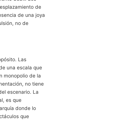
 desplazamiento de
resencia de una joya
ulsión, no de
opósito. Las
 de una escala que
un monopolio de la
mentación, no tiene
del escenario. La
al, es que
rarquía donde lo
ectáculos que