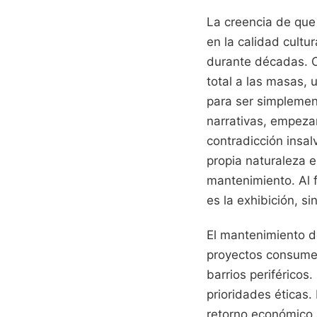
La creencia de que
en la calidad cultu
durante décadas. Cu
total a las masas, 
para ser simplement
narrativas, empezar
contradicción insal
propia naturaleza e
mantenimiento. Al f
es la exhibición, s
El mantenimiento de
proyectos consume
barrios periféricos
prioridades éticas
retorno económico 