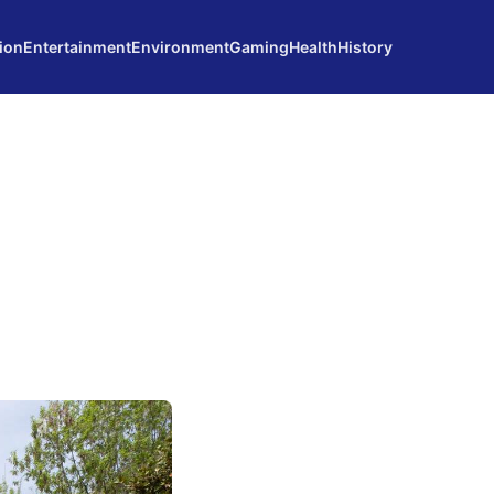
ion
Entertainment
Environment
Gaming
Health
History