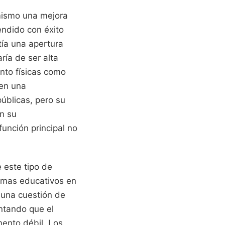
 mismo una mejora
endido con éxito
tía una apertura
ría de ser alta
anto físicas como
 en una
públicas, pero su
an su
unción principal no
 este tipo de
amas educativos en
s una cuestión de
ntando que el
mento débil. Los