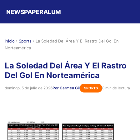
NEWSPAPERALUM
Inicio
›
Sports
›
La Soledad Del Área Y El Rastro Del Gol En
Norteamérica
La Soledad Del Área Y El Rastro
Del Gol En Norteamérica
domingo, 5 de julio de 2026
Por Carmen Gil
8 min de lectura
SPORTS