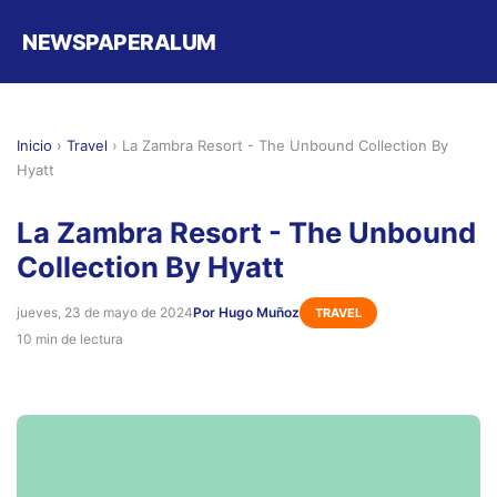
NEWSPAPERALUM
Inicio
›
Travel
›
La Zambra Resort - The Unbound Collection By
Hyatt
La Zambra Resort - The Unbound
Collection By Hyatt
jueves, 23 de mayo de 2024
Por Hugo Muñoz
TRAVEL
10 min de lectura