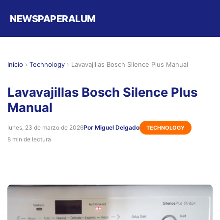
NEWSPAPERALUM
Inicio
›
Technology
›
Lavavajillas Bosch Silence Plus Manual
Lavavajillas Bosch Silence Plus
Manual
lunes, 23 de marzo de 2026
Por Miguel Delgado
TECHNOLOGY
8 min de lectura