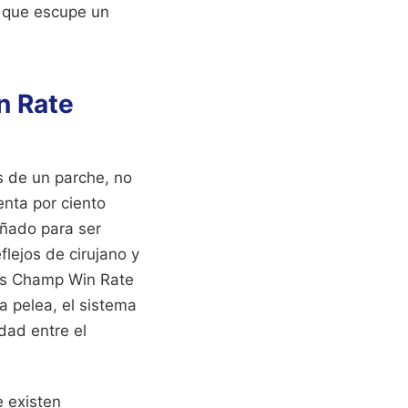
a que escupe un
n Rate
s de un parche, no
enta por ciento
eñado para ser
lejos de cirujano y
nds Champ Win Rate
a pelea, el sistema
idad entre el
e existen