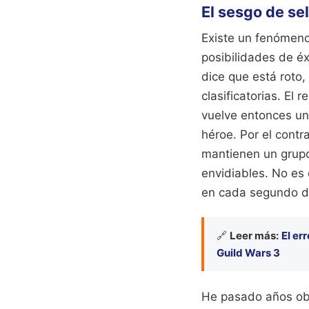
El sesgo de se
Existe un fenómeno
posibilidades de é
dice que está roto,
clasificatorias. El
vuelve entonces un 
héroe. Por el contr
mantienen un grupo
envidiables. No es
en cada segundo de
🔗
Leer más:
El er
Guild Wars 3
He pasado años ob