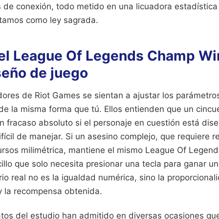
as de conexión, todo metido en una licuadora estadístic
ptamos como ley sagrada.
 del League Of Legends Champ Wi
seño de juego
ores de Riot Games se sientan a ajustar los parámetro
de la misma forma que tú. Ellos entienden que un cincu
n fracaso absoluto si el personaje en cuestión está dis
cil de manejar. Si un asesino complejo, que requiere ref
ursos milimétrica, mantiene el mismo League Of Lege
llo que solo necesita presionar una tecla para ganar un
brio real no es la igualdad numérica, sino la proporcional
 y la recompensa obtenida.
atos del estudio han admitido en diversas ocasiones qu