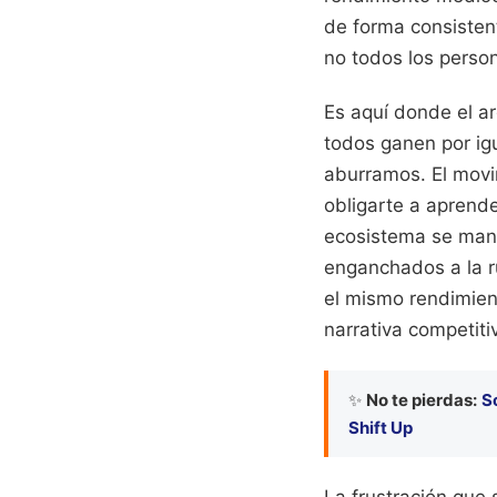
de forma consistent
no todos los perso
Es aquí donde el a
todos ganen por ig
aburramos. El movi
obligarte a aprend
ecosistema se mant
enganchados a la r
el mismo rendimient
narrativa competiti
✨
No te pierdas:
S
Shift Up