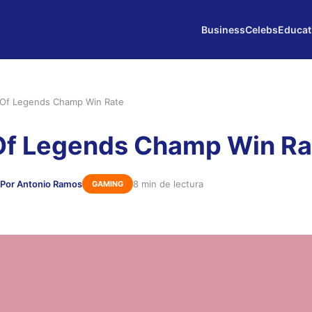
Business
Celebs
Educat
Of Legends Champ Win Rate
Of Legends Champ Win Ra
Por Antonio Ramos
8 min de lectura
GAMING