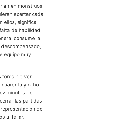
tirían en monstruos
ieren acertar cada
ellos, significa
alta de habilidad
general consume la
tá descompensado,
de equipo muy
s foros hierven
n cuarenta y ocho
iez minutos de
errar las partidas
 representación de
 al fallar.