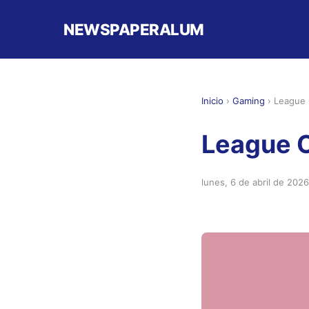
NEWSPAPERALUM
Inicio
›
Gaming
›
League 
League 
lunes, 6 de abril de 2026