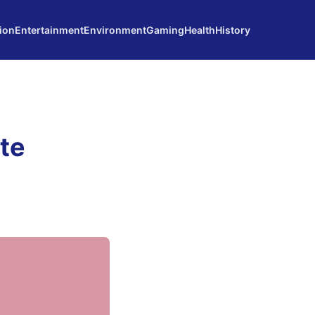
ion
Entertainment
Environment
Gaming
Health
History
te