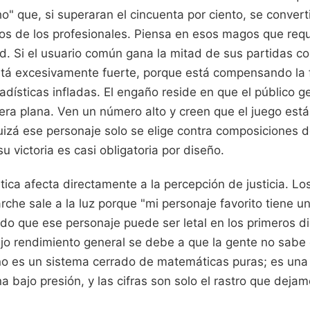
o" que, si superaran el cincuenta por ciento, se conver
s de los profesionales. Piensa en esos magos que requ
d. Si el usuario común gana la mitad de sus partidas con 
stá excesivamente fuerte, porque está compensando la f
adísticas infladas. El engaño reside en que el público 
era plana. Ven un número alto y creen que el juego es
uizá ese personaje solo se elige contra composiciones 
u victoria es casi obligatoria por diseño.
tica afecta directamente a la percepción de justicia. Lo
che sale a la luz porque "mi personaje favorito tiene u
ndo que ese personaje puede ser letal en los primeros d
jo rendimiento general se debe a que la gente no sabe c
 no es un sistema cerrado de matemáticas puras; es una
 bajo presión, y las cifras son solo el rastro que dejamos