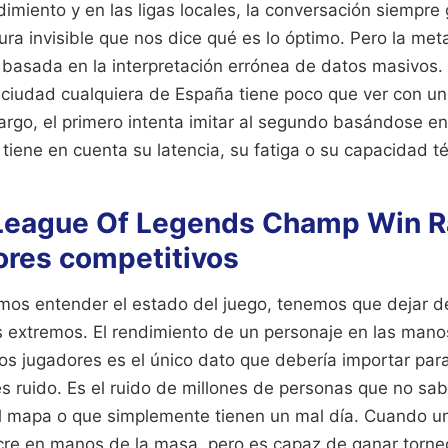
dimiento y en las ligas locales, la conversación siempre g
ura invisible que nos dice qué es lo óptimo. Pero la met
l basada en la interpretación errónea de datos masivos.
 ciudad cualquiera de España tiene poco que ver con un
argo, el primero intenta imitar al segundo basándose en
tiene en cuenta su latencia, su fatiga o su capacidad té
 League Of Legends Champ Win R
ores competitivos
mos entender el estado del juego, tenemos que dejar de
s extremos. El rendimiento de un personaje en las mano
los jugadores es el único dato que debería importar par
o es ruido. Es el ruido de millones de personas que no sa
el mapa o que simplemente tienen un mal día. Cuando u
re en manos de la masa, pero es capaz de ganar torneo