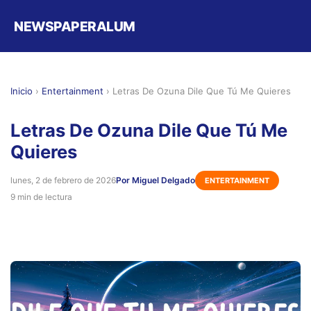
NEWSPAPERALUM
Inicio
›
Entertainment
›
Letras De Ozuna Dile Que Tú Me Quieres
Letras De Ozuna Dile Que Tú Me
Quieres
lunes, 2 de febrero de 2026
Por Miguel Delgado
ENTERTAINMENT
9 min de lectura