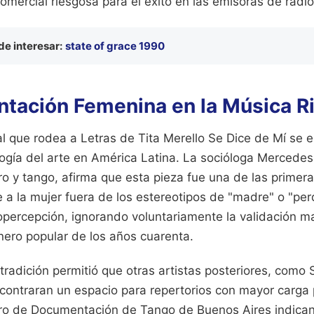
mercial riesgosa para el éxito en las emisoras de radio
e interesar:
state of grace 1990
ntación Femenina en la Música R
al que rodea a Letras de Tita Merello Se Dice de Mí se 
ología del arte en América Latina. La socióloga Mercedes
o y tango, afirma que esta pieza fue una de las primer
e a la mujer fuera de los estereotipos de "madre" o "per
topercepción, ignorando voluntariamente la validación m
nero popular de los años cuarenta.
 tradición permitió que otras artistas posteriores, como 
ntraran un espacio para repertorios con mayor carga po
ro de Documentación de Tango de Buenos Aires indica