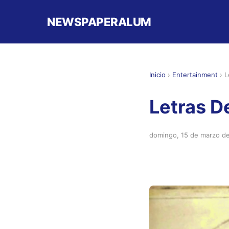
NEWSPAPERALUM
Inicio
›
Entertainment
›
L
Letras D
domingo, 15 de marzo d