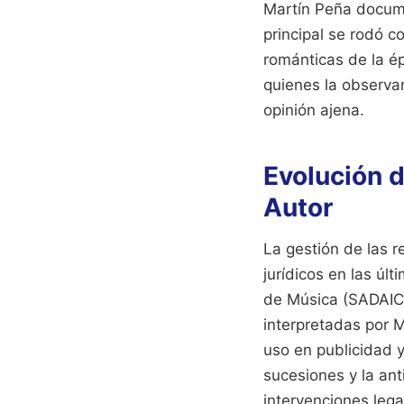
Martín Peña docume
principal se rodó c
románticas de la é
quienes la observan
opinión ajena.
Evolución d
Autor
La gestión de las r
jurídicos en las ú
de Música (SADAIC)
interpretadas por M
uso en publicidad y
sucesiones y la an
intervenciones lega