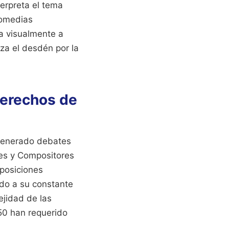
erpreta el tema
comedias
a visualmente a
iza el desdén por la
Derechos de
n generado debates
res y Compositores
mposiciones
ido a su constante
ejidad de las
50 han requerido