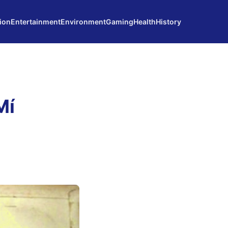
ion
Entertainment
Environment
Gaming
Health
History
Mí