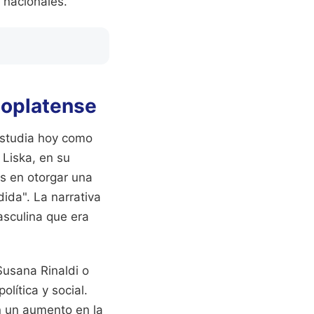
 nacionales.
ioplatense
estudia hoy como
 Liska, en su
as en otorgar una
dida". La narrativa
asculina que era
Susana Rinaldi o
lítica y social.
n un aumento en la