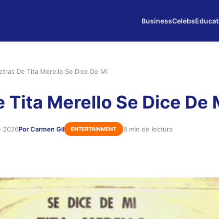
Business
Celebs
Educat
etras De Tita Merello Se Dice De Mí
e Tita Merello Se Dice De 
e 2026
Por Carmen Gil
8 min de lectura
ENTERTAINMENT