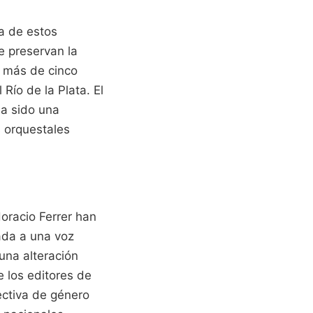
a de estos
e preservan la
a más de cinco
Río de la Plata. El
ha sido una
s orquestales
oracio Ferrer han
ada a una voz
una alteración
e los editores de
ectiva de género