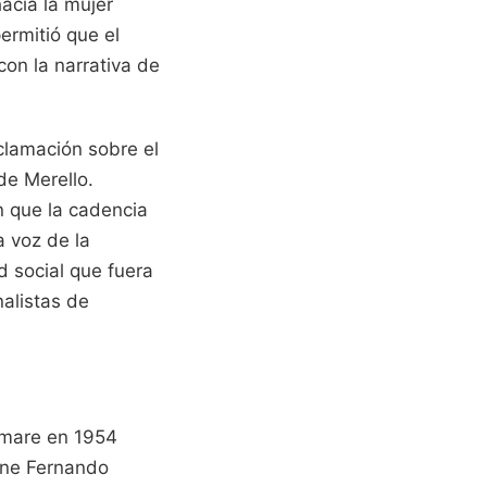
acia la mujer
ermitió que el
con la narrativa de
eclamación sobre el
de Merello.
n que la cadencia
a voz de la
d social que fuera
alistas de
Demare en 1954
cine Fernando