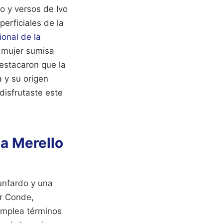
o y versos de Ivo
perficiales de la
ional de la
a mujer sumisa
estacaron que la
a y su origen
 disfrutaste este
ta Merello
lunfardo y una
ar Conde,
emplea términos