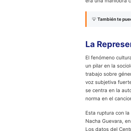
era una maniobra co
💡
También te pued
La Represe
El fenómeno cultur
un pilar en la soci
trabajo sobre géner
voz subjetiva fuert
se centra en la au
norma en el cancio
Esta ruptura con la
Nacha Guevara, enco
Los datos del Cent