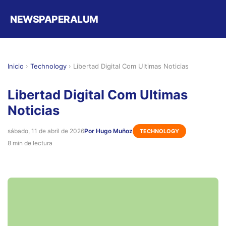
NEWSPAPERALUM
Inicio
›
Technology
›
Libertad Digital Com Ultimas Noticias
Libertad Digital Com Ultimas
Noticias
sábado, 11 de abril de 2026
Por Hugo Muñoz
TECHNOLOGY
8 min de lectura