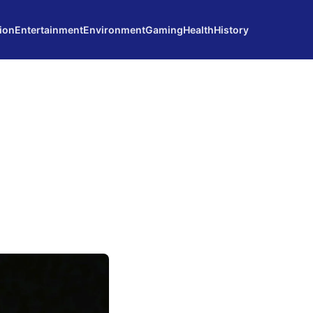
ion
Entertainment
Environment
Gaming
Health
History