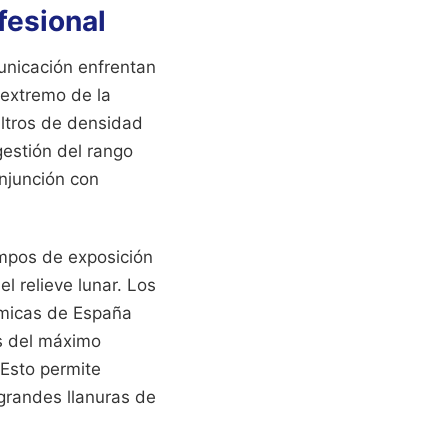
fesional
unicación enfrentan
 extremo de la
iltros de densidad
gestión del rango
onjunción con
mpos de exposición
 relieve lunar. Los
ómicas de España
s del máximo
 Esto permite
 grandes llanuras de