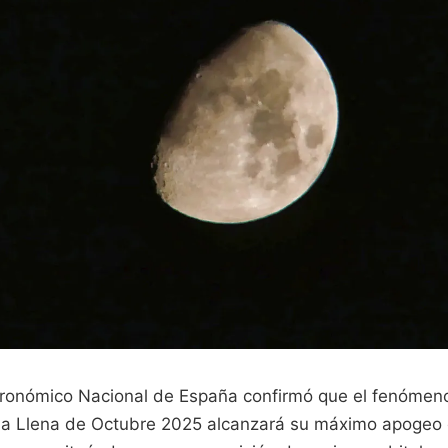
tronómico Nacional de España confirmó que el fenómen
a Llena de Octubre 2025 alcanzará su máximo apogeo d