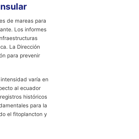
insular
ones de mareas para
ante. Los informes
infraestructuras
ica. La Dirección
ón para prevenir
 intensidad varía en
specto al ecuador
registros históricos
ndamentales para la
o el fitoplancton y