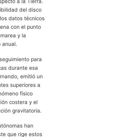
pecto a la Tierra.
ibilidad del disco
los datos técnicos
llena con el punto
 marea y la
 anual.
 seguimiento para
icas durante esa
rnando, emitió un
ntes superiores a
enómeno físico
ión costera y el
ión gravitatoria.
autónomas han
te que rige estos