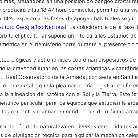
o mes, situándose en una posición de perigeo orbital res
 producirá a las 18:47 hora peninsular, permitirá una vis
un 14% respecto a las fases de apogeo habituales según 
stituto Geográfico Nacional
. La coincidencia de la fase 
rbita elíptica lunar supone un hito para los estudios de
métrica en el hemisferio norte durante el presente ciclo
teorológicas y astronómicas coordinan dispositivos de
de la gravedad lunar en las costas atlánticas y cantábr
. El Real Observatorio de la Armada, con sede en San Fe
donde detalla que la pleamar podría registrar coeficie
 la alineación del satélite con el Sol y la Tierra. Este f
ientífico particular para los equipos que estudian la eros
las corrientes marinas en condiciones de máxima atracc
erpretación de la naturaleza en diversas comunidades 
 de divulgación técnica para explicar la mecánica celes