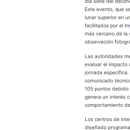
día siete del décim
Este evento, que se
lunar superior en 
facilitados por el
In
más cercano de la ó
observación fotogra
Las autoridades me
evaluar el impacto 
jornada específica
comunicado técnico 
105 puntos debido a
genera un interés c
comportamiento de 
Los centros de int
diseñado programas