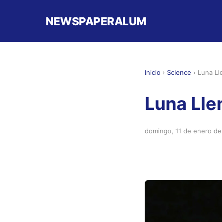
NEWSPAPERALUM
Inicio
›
Science
›
Luna Ll
Luna Lle
domingo, 11 de enero d