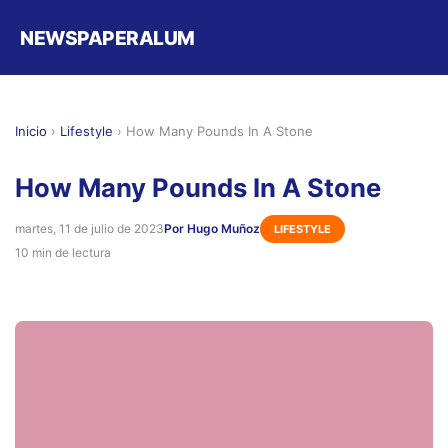
NEWSPAPERALUM
Inicio
›
Lifestyle
›
How Many Pounds In A Stone
How Many Pounds In A Stone
martes, 11 de julio de 2023
Por Hugo Muñoz
LIFESTYLE
10 min de lectura