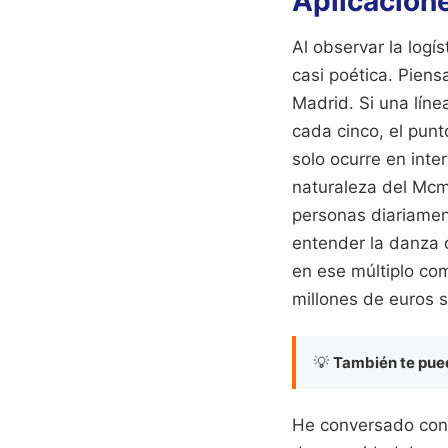
Aplicacione
Al observar la logí
casi poética. Pien
Madrid. Si una lín
cada cinco, el pun
solo ocurre en int
naturaleza del Mcm
personas diariament
entender la danza d
en ese múltiplo com
millones de euros s
💡
También te pued
He conversado con 