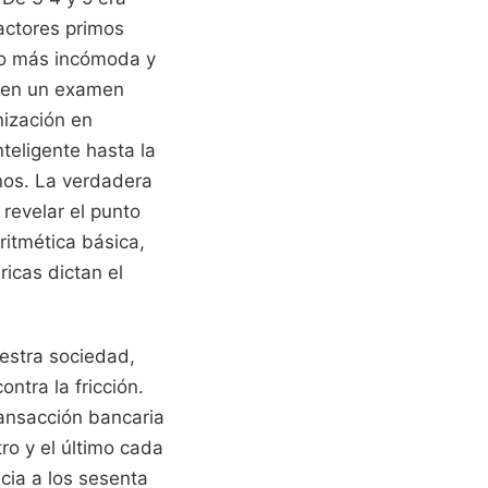
actores primos
cho más incómoda y
s en un examen
nización en
teligente hasta la
nos. La verdadera
 revelar el punto
itmética básica,
icas dictan el
estra sociedad,
tra la fricción.
ansacción bancaria
ro y el último cada
cia a los sesenta