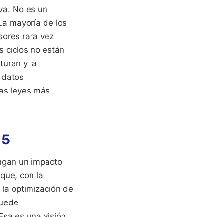
va. No es un
 La mayoría de los
sores rara vez
 ciclos no están
turan y la
 datos
las leyes más
 5
engan un impacto
que, con la
la optimización de
puede
Esa es una visión