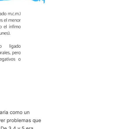
maria como un
lver problemas que
 De 3 4 y 5 era