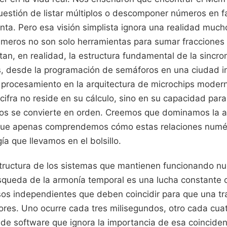
estión de listar múltiplos o descomponer números en f
enta. Pero esa visión simplista ignora una realidad mu
úmeros no son solo herramientas para sumar fraccione
an, en realidad, la estructura fundamental de la sincro
, desde la programación de semáforos en una ciudad in
e procesamiento en la arquitectura de microchips moder
cifra no reside en su cálculo, sino en su capacidad para
os se convierte en orden. Creemos que dominamos la ar
que apenas comprendemos cómo estas relaciones numér
ía que llevamos en el bolsillo.
structura de los sistemas que mantienen funcionando nu
queda de la armonía temporal es una lucha constante con
sos independientes que deben coincidir para que una tr
ores. Uno ocurre cada tres milisegundos, otro cada cuat
 de software que ignora la importancia de esa coinciden