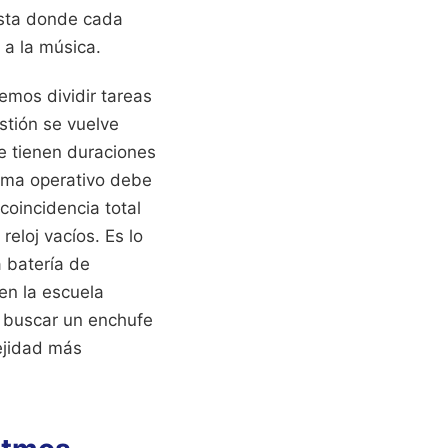
uesta donde cada
 a la música.
emos dividir tareas
tión se vuelve
e tienen duraciones
stema operativo debe
coincidencia total
eloj vacíos. Es lo
a batería de
en la escuela
ue buscar un enchufe
ejidad más