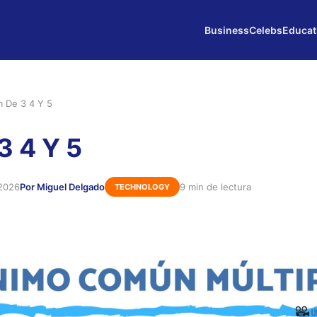
Business
Celebs
Educat
 De 3 4 Y 5
 4 Y 5
 2026
Por Miguel Delgado
9 min de lectura
TECHNOLOGY