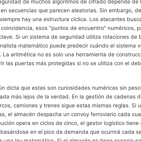
eguridad de muchos algoritmos de cifrado depende de la
 en secuencias que parecen aleatorias. Sin embargo, de
, siempre hay una estructura cíclica. Los atacantes bus
oincidencia, esos "puntos de encuentro" numéricos, p
clave. Si un sistema de seguridad utiliza rotaciones de
 analista matemático puede predecir cuándo el sistema v
. La aritmética no es solo una herramienta de construcc
ir las puertas más protegidas si no se utiliza con el de
n dicta que estas son curiosidades numéricas sin peso 
ada más lejos de la verdad. En la gestión de cadenas de
rcos, camiones y trenes sigue estas mismas reglas. Si u
s, el almacén despacha un convoy ferroviario cada cuatr
ución opera en ciclos de cinco, el gestor logístico tiene 
basándose en el pico de demanda que ocurrirá cada se
Es una ley matemática. Si el almacén no tiene espacio p