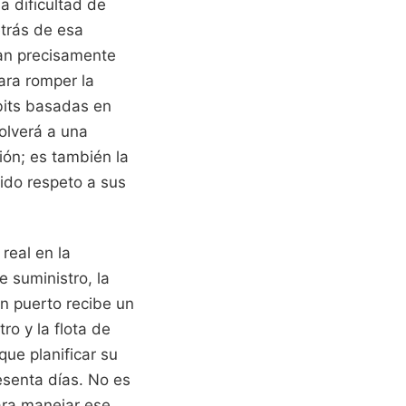
 dificultad de
trás de esa
can precisamente
ara romper la
 bits basadas en
olverá a una
ión; es también la
bido respeto a sus
real en la
 suministro, la
n puerto recibe un
o y la flota de
que planificar su
senta días. No es
ara manejar ese