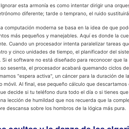
. Ignorar esta armonía es como intentar dirigir una orq
rónomo diferente; tarde o temprano, el ruido sustituirá
 la computación moderna se basa en la idea de que pod
tos más pequeños y manejables. Aquí es donde la cues
nte. Cuando un procesador intenta paralelizar tareas qu
uatro y cinco unidades de tiempo, el planificador del si
. Si el software no está diseñado para reconocer que la 
aso sesenta, el procesador acabará quemando ciclos de r
amamos "espera activa", un cáncer para la duración de l
vo móvil. Al final, ese pequeño cálculo que descartamos 
 que decide si tu teléfono dura todo el día o si tienes q
una lección de humildad que nos recuerda que la compl
re descansa sobre los hombros de la lógica más pura.