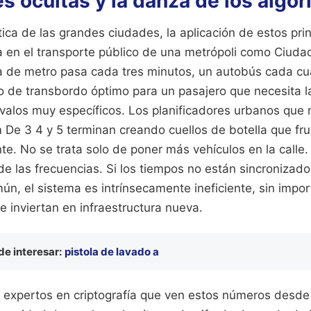
s ocultas y la danza de los algo
stica de las grandes ciudades, la aplicación de estos pri
sa en el transporte público de una metrópoli como Ciud
ea de metro pasa cada tres minutos, un autobús cada cua
to de transbordo óptimo para un pasajero que necesita l
ervalos muy específicos. Los planificadores urbanos que
 De 3 4 y 5 terminan creando cuellos de botella que fru
e. No se trata solo de poner más vehículos en la calle.
e las frecuencias. Si los tiempos no están sincronizad
ún, el sistema es intrínsecamente ineficiente, sin impo
e inviertan en infraestructura nueva.
e interesar:
pistola de lavado a
expertos en criptografía que ven estos números desde