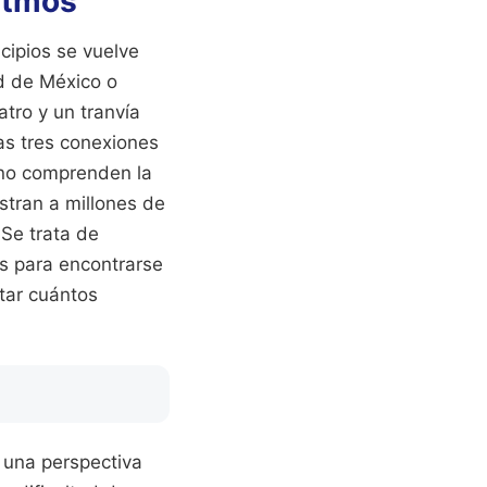
ritmos
ncipios se vuelve
ad de México o
tro y un tranvía
as tres conexiones
 no comprenden la
stran a millones de
 Se trata de
os para encontrarse
rtar cuántos
 una perspectiva