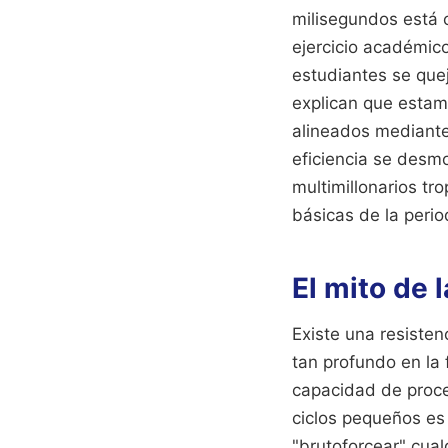
milisegundos está 
ejercicio académico
estudiantes se quej
explican que estam
alineados mediante 
eficiencia se desm
multimillonarios t
básicas de la peri
El mito de 
Existe una resiste
tan profundo en la 
capacidad de proce
ciclos pequeños es
"brutoforcear" cual