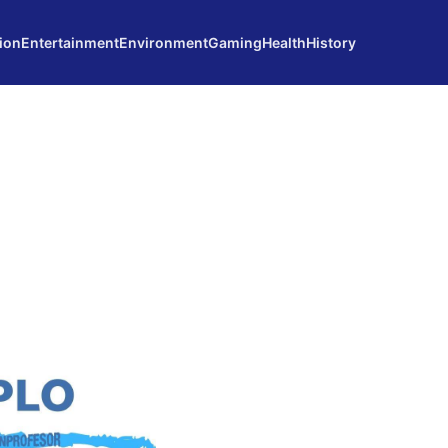
ion
Entertainment
Environment
Gaming
Health
History