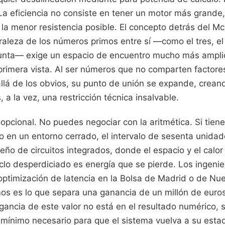
La eficiencia no consiste en tener un motor más grande,
 la menor resistencia posible. El concepto detrás del M
aleza de los números primos entre sí —como el tres, el 
junta— exige un espacio de encuentro mucho más amplio
a primera vista. Al ser números que no comparten facto
 allá de los obvios, su punto de unión se expande, crea
 a la vez, una restricción técnica insalvable.
 opcional. No puedes negociar con la aritmética. Si tiene
 en un entorno cerrado, el intervalo de sesenta unidad
iseño de circuitos integrados, donde el espacio y el calo
iclo desperdiciado es energía que se pierde. Los ingen
 optimización de latencia en la Bolsa de Madrid o de N
mos es lo que separa una ganancia de un millón de euro
egancia de este valor no está en el resultado numérico, 
o mínimo necesario para que el sistema vuelva a su estad