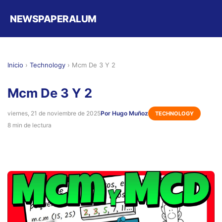
NEWSPAPERALUM
Inicio
›
Technology
›
Mcm De 3 Y 2
Mcm De 3 Y 2
viernes, 21 de noviembre de 2025
Por Hugo Muñoz
TECHNOLOGY
8 min de lectura