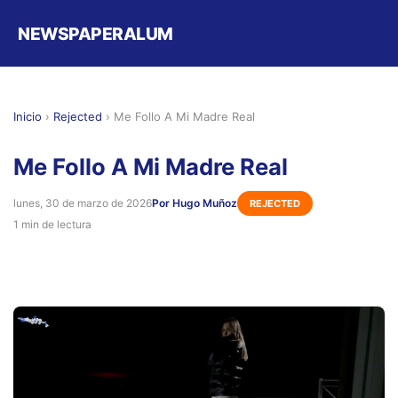
NEWSPAPERALUM
Inicio
›
Rejected
›
Me Follo A Mi Madre Real
Me Follo A Mi Madre Real
lunes, 30 de marzo de 2026
Por Hugo Muñoz
REJECTED
1 min de lectura