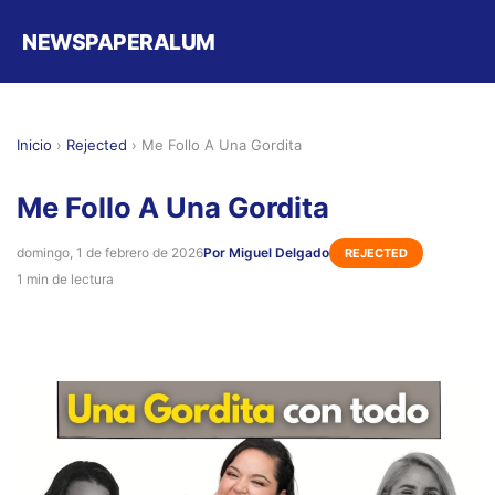
NEWSPAPERALUM
Inicio
›
Rejected
›
Me Follo A Una Gordita
Me Follo A Una Gordita
domingo, 1 de febrero de 2026
Por Miguel Delgado
REJECTED
1 min de lectura