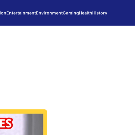
ion
Entertainment
Environment
Gaming
Health
History