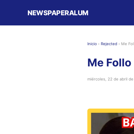
NEWSPAPERALUM
Inicio
›
Rejected
›
Me Fol
Me Follo
miércoles, 22 de abril d