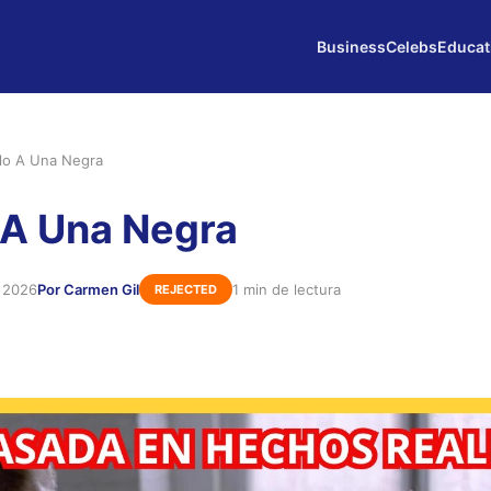
Business
Celebs
Educat
lo A Una Negra
 A Una Negra
e 2026
Por Carmen Gil
1 min de lectura
REJECTED