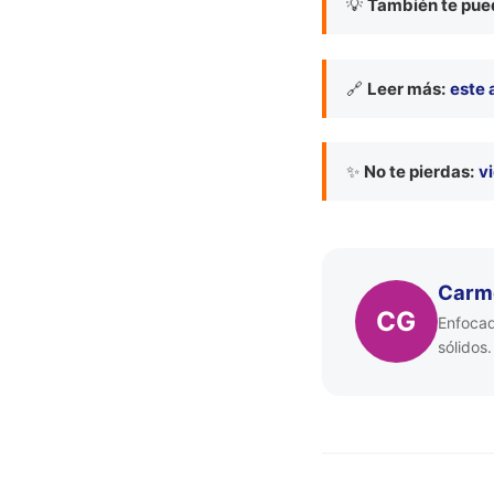
💡
También te pued
🔗
Leer más:
este 
✨
No te pierdas:
v
Carme
CG
Enfocad
sólidos.