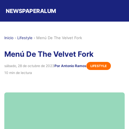
NEWSPAPERALUM
Inicio
›
Lifestyle
›
Menú De The Velvet Fork
Menú De The Velvet Fork
sábado, 28 de octubre de 2023
Por Antonio Ramos
LIFESTYLE
10 min de lectura