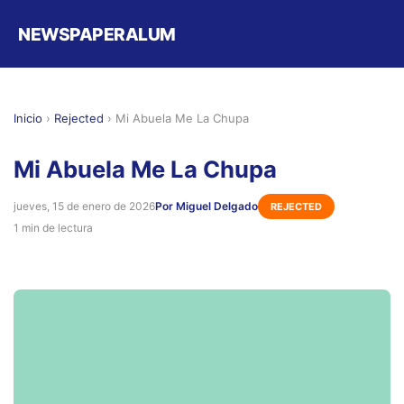
NEWSPAPERALUM
Inicio
›
Rejected
›
Mi Abuela Me La Chupa
Mi Abuela Me La Chupa
jueves, 15 de enero de 2026
Por Miguel Delgado
REJECTED
1 min de lectura